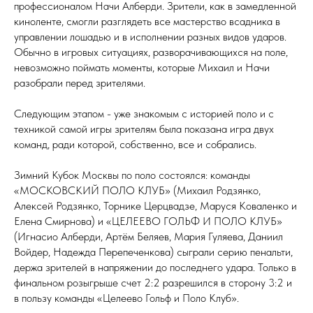
профессионалом Начи Алберди. Зрители, как в замедленной
киноленте, смогли разглядеть все мастерство всадника в
управлении лошадью и в исполнении разных видов ударов.
Обычно в игровых ситуациях, разворачивающихся на поле,
невозможно поймать моменты, которые Михаил и Начи
разобрали перед зрителями.
Следующим этапом - уже знакомым с историей поло и с
техникой самой игры зрителям была показана игра двух
команд, ради которой, собственно, все и собрались.
Зимний Кубок Москвы по поло состоялся: команды
«МОСКОВСКИЙ ПОЛО КЛУБ» (Михаил Родзянко,
Алексей Родзянко, Торнике Церцвадзе, Маруся Коваленко и
Елена Смирнова) и «ЦЕЛЕЕВО ГОЛЬФ И ПОЛО КЛУБ»
(Игнасио Алберди, Артём Беляев, Мария Гуляева, Даниил
Войдер, Надежда Перепеченкова) сыграли серию пенальти,
держа зрителей в напряжении до последнего удара. Только в
финальном розыгрыше счет 2:2 разрешился в сторону 3:2 и
в пользу команды «Целеево Гольф и Поло Клуб».