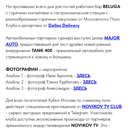
На протяжении всего дня для гостей работали бар
BELUGA
с горячими коктейлями и гастрономическая станция с
разнообразными горячими закусками от Московского Поло
Клуба и десертами от
Dellos Delivery
.
Автомобильным партнером турнира выступил дилер
MAJOR
AUTO
, предоставивший для тест-драйва новый рамный
внедорожник
TANK 400
- премиальный автомобиль для
стремящихся к новому и большему.
ФОТОГРАФИИ
с мероприятия:
Альбом 1 - фотограф Иван Архипов -
ЗДЕСЬ
Альбом 2 - фотограф Елена Курбатова -
ЗДЕСЬ
Альбом 3 - фотограф Александра -
ЗДЕСЬ
Для всех посетителей Кубка Москвы по снежному поло
действует специальное приглашение от
NOVIKOV TV CLUB
- сервис выгодных предложений в Telegram. Участникам
клуба доступны эксклюзивные промокоды от партнеров
премиального индор-телевидения
NOVIKOV TV
. Это -