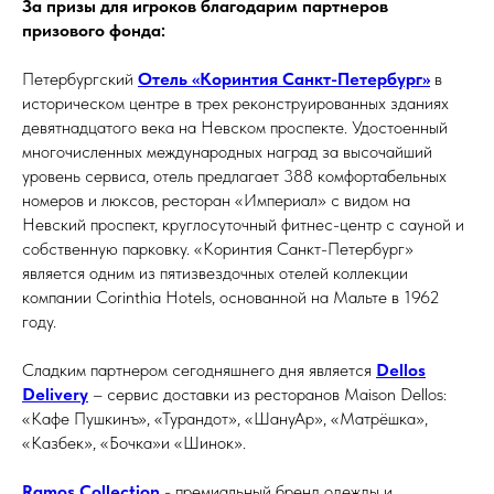
За призы для игроков благодарим партнеров
призового фонда:
Петербургский
Отель «Коринтия Санкт-Петербург»
в
историческом центре в трех реконструированных зданиях
девятнадцатого века на Невском проспекте. Удостоенный
многочисленных международных наград за высочайший
уровень сервиса, отель предлагает 388 комфортабельных
номеров и люксов, ресторан «Империал» с видом на
Невский проспект, круглосуточный фитнес-центр с сауной и
собственную парковку. «Коринтия Санкт-Петербург»
является одним из пятизвездочных отелей коллекции
компании Corinthia Hotels, основанной на Мальте в 1962
году.
Сладким партнером сегодняшнего дня является
Dellos
Delivery
– сервис доставки из ресторанов Maison Dellos:
«Кафе Пушкинъ», «Турандот», «ШануАр», «Матрёшка»,
«Казбек», «Бочка»и «Шинок».
Ramos Collection
- премиальный бренд одежды и