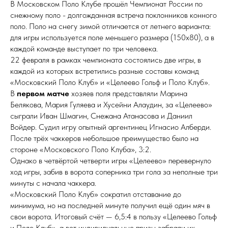
В Московском Поло Клубе прошёл Чемпионат России по
снежному поло - долгожданная встреча поклонников конного
поло. Поло на снегу зимой отличается от летнего варианта:
для игры используется поле меньшего размера (150x80), а в
каждой команде выступает по три человека.
22 февраля в рамках чемпионата состоялись две игры, в
каждой из которых встретились разные составы команд
«Московский Поло Клуб» и «Целеево Гольф и Поло Клуб».
В
первом матче
хозяев поля представляли Марина
Белякова, Мария Гуляева и Хусейни Алаудин, за «Целеево»
сыграли Иван Шмагин, Снежана Атанасова и Даниил
Войдер. Судил игру опытный аргентинец Игнасио Алберди.
После трёх чаккеров небольшое преимущество было на
стороне «Московского Поло Клуба», 3:2.
Однако в четвёртой четверти игры «Целеево» перевернуло
ход игры, забив в ворота соперника три гола за неполные три
минуты с начала чаккера.
«Московский Поло Клуб» сократил отставание до
минимума, но на последней минуте получил ещё один мяч в
свои ворота. Итоговый счёт — 6,5:4 в пользу «Целеево Гольф
и Поло Клуб», а вот индивидуальные призы забрали их