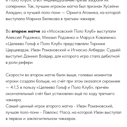
соперники. Так, лучшим игроком матча был признан Хусейни
Алаудин, а лучшей поло-пони — Ормига Атомика, на которой
выступала Марина Белякова в третьем чаккере.
Во
втором матче
за «Московский Поло Клуб» выступали
Алексей Родзянко, Михаил Родзянко и Маруся Коваленко.
«Целеево Гольф и Поло Клуб» представляли Торнике
Церцевадзе, Иван Романовский и Игнасио Алберди. Судьёй
выступил Даниил Войдер, для которого игра стала дебютной
в роли рефери.
Скорости во втором матче были выше, голевых моментов
игроки создали больше, но счёт при этом оказался скромнее
— 4:1,5 в пользу «Целеево Гольф и Поло Клуб», причём
окончательный счёт был установлен ещё по ходу третьего
чаккера.
Самый ценный игрок второго матча - Иван Романовский,
лучшая поло-пони - Лавлокс Наса, на которой Иван выступал
в первом и заключительном чаккерах.