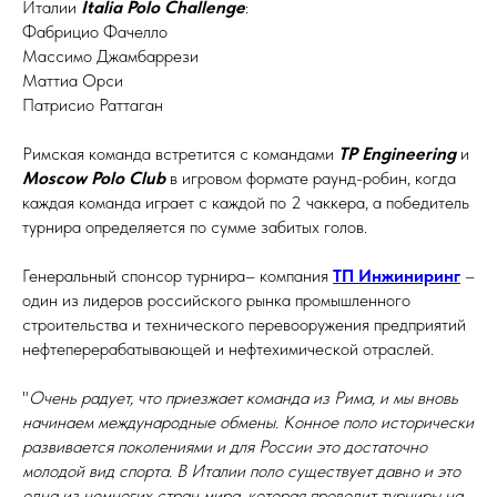
Италии
Italia Polo Challenge
:
Фабрицио Фачелло
Массимо Джамбаррези
Маттиа Орси
Патрисио Раттаган
Римская команда встретится с командами
TP Engineering
и
Moscow Polo Club
в игровом формате раунд-робин, когда
каждая команда играет с каждой по 2 чаккера, а победитель
турнира определяется по сумме забитых голов.
Генеральный спонсор турнира– компания
TП Инжиниринг
–
один из лидеров российского рынка промышленного
строительства и технического перевооружения предприятий
нефтеперерабатывающей и нефтехимической отраслей.
"
Очень радует, что приезжает команда из Рима, и мы вновь
начинаем международные обмены. Конное поло исторически
развивается поколениями и для России это достаточно
молодой вид спорта. В Италии поло существует давно и это
одна из немногих стран мира, которая проводит турниры на