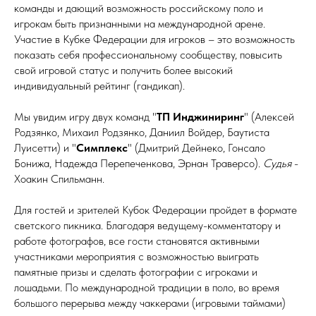
команды и дающий возможность российскому поло и
игрокам быть признанными на международной арене.
Участие в Кубке Федерации для игроков – это возможность
показать себя профессиональному сообществу, повысить
свой игровой статус и получить более высокий
индивидуальный рейтинг (гандикап).
Мы увидим игру двух команд "
ТП Инджиниринг
" (Алексей
Родзянко, Михаил Родзянко, Даниил Войдер, Баутиста
Луисетти) и "
Симплекс
" (Дмитрий Дейнеко, Гонсало
Бонижа, Надежда Перепеченкова, Эрнан Траверсо).
Судья
-
Хоакин Спильманн.
Для гостей и зрителей Кубок Федерации пройдет в формате
светского пикника. Благодаря ведущему-комментатору и
работе фотографов, все гости становятся активными
участниками мероприятия с возможностью выиграть
памятные призы и сделать фотографии с игроками и
лошадьми. По международной традиции в поло, во время
большого перерыва между чаккерами (игровыми таймами)